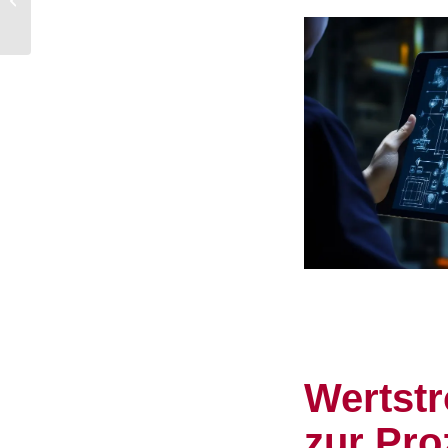
Verwaltung Pflege mit
nur einer...
Wertst
zur Pr