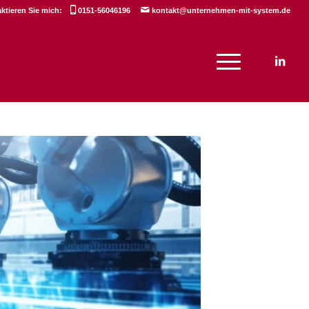
aktieren Sie mich:
0151-56046196
kontakt@unternehmen-mit-system.de